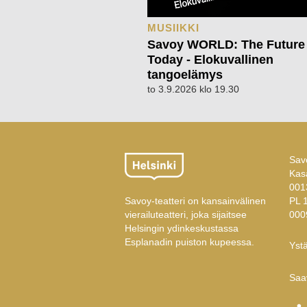
MUSIIKKI
Savoy WORLD: The Future
Today - Elokuvallinen
tangoelämys
to 3.9.2026 klo 19.30
Savo
Kas
001
Savoy-teatteri on kansainvälinen
PL 
vierailuteatteri, joka sijaitsee
000
Helsingin ydinkeskustassa
Esplanadin puiston kupeessa.
Ystä
Saa