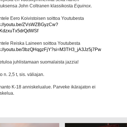
tuksensa John Coltranen klassikosta
Equinox
.
tele Eero Koivistoisen soittoa Youtubesta
ps://youtu.be/ZVsWZBGyzCw?
aKdzxuTx5drQdWSf
tele Reiska Laineen soittoa Youtubesta
ps://youtu.be/3bzQHqgzFjY?si=M3TH3_jA3Jz5j7Pw
etuloa juhlistamaan suomalaista jazzia!
 n. 2,5 t, sis. väliajan.
anto K-18 anniskelualue. Parveke ikärajaton ei
skelua.