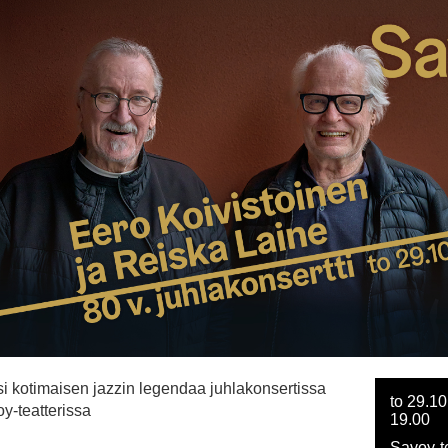
i kotimaisen jazzin legendaa juhlakonsertissa
to 29.10
y-teatterissa
19.00
Savoy-te