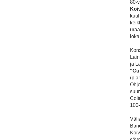
80-v
Koiv
kuul
keik
uraa
loka
Kons
Lain
ja L
"Gu
(pia
Ohje
suur
Colt
100-
Väli
Band
Koiv
säve