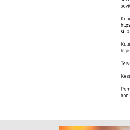
sovi
Kuun
htt
si=
Kuun
htt
Terv
Kesto
Perm
anni