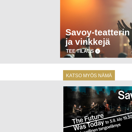
Savoy-teatterin 
ja vinkkejä
TEE TILAUS
KATSO MYÖS NÄMÄ