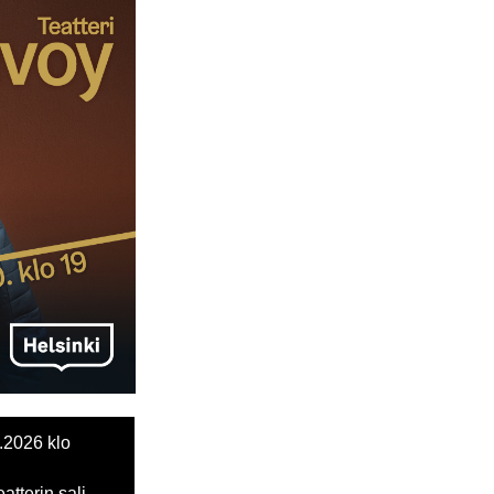
.2026 klo
atterin sali