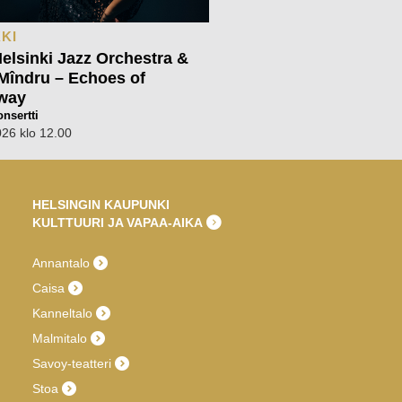
KI
lsinki Jazz Orchestra &
Mîndru – Echoes of
way
nsertti
026 klo 12.00
HELSINGIN KAUPUNKI
KULTTUURI JA VAPAA-AIKA
Annantalo
Caisa
Kanneltalo
Malmitalo
Savoy-teatteri
Stoa