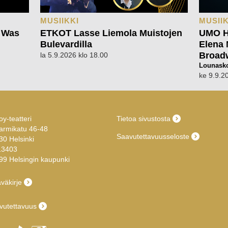
MUSIIKKI
MUSIIK
 Was
ETKOT Lasse Liemola Muistojen
UMO He
Bulevardilla
Elena 
Broad
la 5.9.2026 klo 18.00
Lounasko
ke 9.9.2
y-teatteri
Tietoa sivustosta
armikatu 46-48
Saavutettavuusseloste
30 Helsinki
13403
99 Helsingin kaupunki
väkirje
vutettavuus