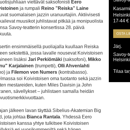
uotisjuhliaan viettävät saksofonisti
Eero
istoinen
ja rumpali
Reino ”Reiska” Laine
Kasarmi
uvat suomalaisen jazzin uranuurtajiin. Aktiivisesti
Helsink
17-44 €
kailevat muusikot juhlistavat pitkää ja monipuolista
nsa Savoy-teatterin konsertissa 28. päivä
kuuta.
OSTA L
Järj.
ertin ensimmäisellä puoliajalla kuullaan Reiska
een sekstettiä, jossa lavalle nousevat Koivistoisen
Savoy-te
aineen lisäksi
Jari Perkiömäki
(saksofoni),
Mikko
Helsinki
nu" Karjalainen
(trumpetti),
Olli Ahvenlahti
Tilaa tar
no) ja
Filemon von Numers
(kontrabasso).
lmassa soi Koivistoisen oma tuotanto sekä jazzin
ten mestareiden, kuten Miles Davisin ja John
ranen, sävellykset – juhlistaen samalla heidän
vuotismerkkivuottaan.
ajan jälkeen lavan täyttää Sibelius-Akatemian Big
, jota johtaa
Bianca Rantala
. Yhdessä Eero
istoisen kanssa yhtye tulkitsee Koivistoisen
llyksiä eri vuosikymmeniltä sekä hänen