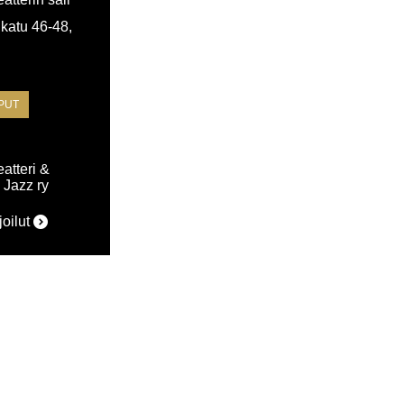
katu 46-48,
i
IPUT
atteri &
 Jazz ry
joilut