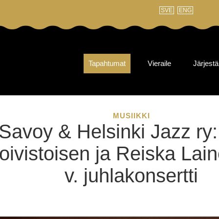
SVE
ENG
Tapahtumat
Vieraile
Järjestä
MUSIIKKI
Savoy & Helsinki Jazz ry
oivistoisen ja Reiska Lai
v. juhlakonsertti