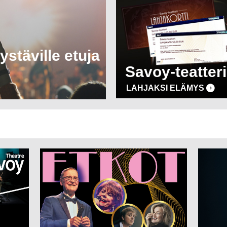
ystäville etuja
Savoy-teatteri
LAHJAKSI ELÄMYS