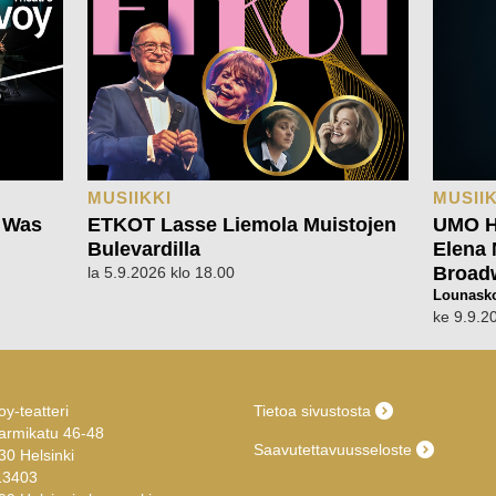
MUSIIKKI
MUSIIK
 Was
ETKOT Lasse Liemola Muistojen
UMO He
Bulevardilla
Elena 
Broad
la 5.9.2026 klo 18.00
Lounasko
ke 9.9.2
y-teatteri
Tietoa sivustosta
armikatu 46-48
Saavutettavuusseloste
30 Helsinki
13403