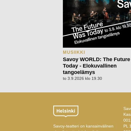
MUSIIKKI
Savoy WORLD: The Future
Today - Elokuvallinen
tangoelämys
to 3.9.2026 klo 19.30
Savo
Kas
001
Savoy-teatteri on kansainvälinen
PL 