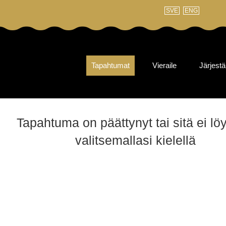
SVE
ENG
Tapahtumat
Vieraile
Järjestä
Tapahtuma on päättynyt tai sitä ei lö
valitsemallasi kielellä