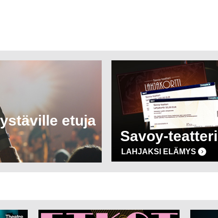
ystäville etuja
Savoy-teatteri
LAHJAKSI ELÄMYS