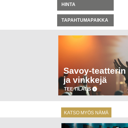
HINTA
TAPAHTUMAPAIKKA
Savoy-teatterin 
ja vinkkejä
TEE TILAUS
KATSO MYÖS NÄMÄ