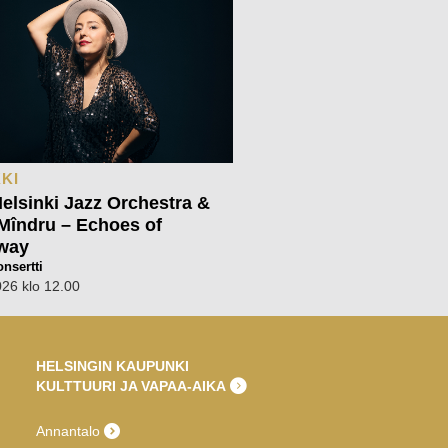
KI
lsinki Jazz Orchestra &
Mîndru – Echoes of
way
nsertti
026 klo 12.00
HELSINGIN KAUPUNKI
KULTTUURI JA VAPAA-AIKA
Annantalo