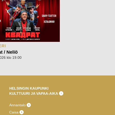
ERI
t / Neliö
2026 klo 19.00
HELSINGIN KAUPUNKI
KULTTUURI JA VAPAA-AIKA
Annantalo
Caisa