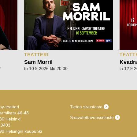
TEATTERI
TEATT
Sam Morril
Kvadra
r
to 10.9.2026 klo 20.00
la 12.9.
y-teatteri
Tietoa sivustosta
armikatu 46-48
Saavutettavuusseloste
30 Helsinki
13403
99 Helsingin kaupunki