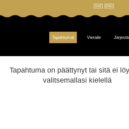
SVE
ENG
Tapahtumat
Vieraile
Järjestä
Tapahtuma on päättynyt tai sitä ei lö
valitsemallasi kielellä