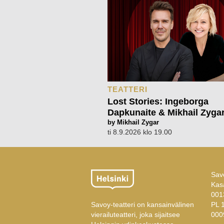
TEATTERI
Lost Stories: Ingeborga
Dapkunaite & Mikhail Zyga
by Mikhail Zygar
ti 8.9.2026 klo 19.00
Savo
Kas
001
Savoy-teatteri on kansainvälinen
PL 
vierailuteatteri, joka sijaitsee
000