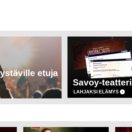
ystäville etuja
Savoy-teatteri
LAHJAKSI ELÄMYS