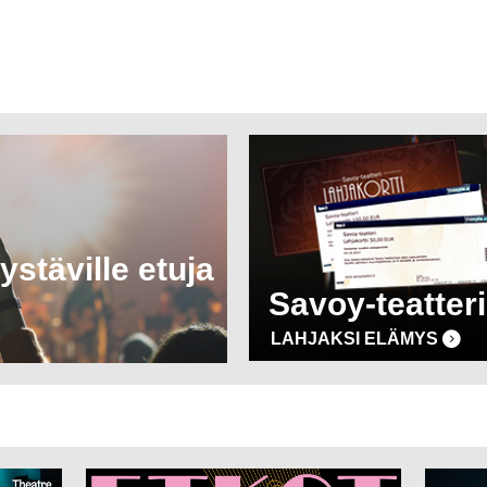
ystäville etuja
Savoy-teatteri
LAHJAKSI ELÄMYS