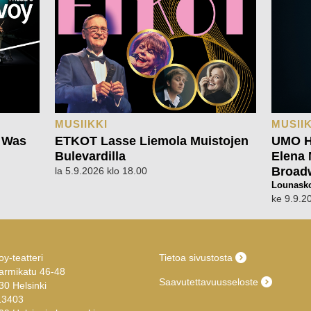
MUSIIKKI
MUSIIK
 Was
ETKOT Lasse Liemola Muistojen
UMO He
Bulevardilla
Elena 
Broad
la 5.9.2026 klo 18.00
Lounasko
ke 9.9.2
y-teatteri
Tietoa sivustosta
armikatu 46-48
Saavutettavuusseloste
30 Helsinki
13403