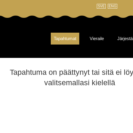
SVE
ENG
Tapahtumat
Vieraile
Järjestä
Tapahtuma on päättynyt tai sitä ei lö
valitsemallasi kielellä