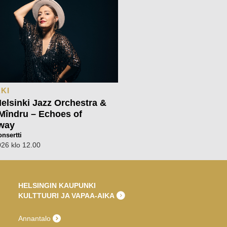
KI
lsinki Jazz Orchestra &
Mîndru – Echoes of
way
nsertti
026 klo 12.00
HELSINGIN KAUPUNKI
KULTTUURI JA VAPAA-AIKA
Annantalo