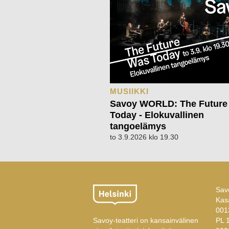
MUSIIKKI
Savoy WORLD: The Future
Today - Elokuvallinen
tangoelämys
to 3.9.2026 klo 19.30
Savo
Kas
001
Savoy-teatteri on kansainvälinen
PL 